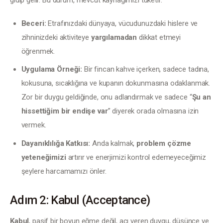
Beceri:
Etrafınızdaki dünyaya, vücudunuzdaki hislere ve
zihninizdeki aktiviteye
yargılamadan
dikkat etmeyi
öğrenmek.
Uygulama Örneği:
Bir fincan kahve içerken, sadece tadına,
kokusuna, sıcaklığına ve kupanın dokunmasına odaklanmak.
Zor bir duygu geldiğinde, onu adlandırmak ve sadece “
Şu an
hissettiğim bir endişe var
” diyerek orada olmasına izin
vermek.
Dayanıklılığa Katkısı:
Anda kalmak,
problem çözme
yeteneğimizi
artırır ve enerjimizi kontrol edemeyeceğimiz
şeylere harcamamızı önler.
Adım 2: Kabul (Acceptance)
Kabul
, pasif bir boyun eğme değil, acı veren duygu, düşünce ve 