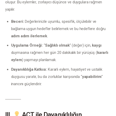
oluşur. Bu eylemler, zorlayıcı düşünce ve duygulara rağmen 
yapılır.
Beceri:
Değerlerinizle uyumlu, spesifik, ölçülebilir ve
bağlama uygun hedefler belirlemek ve bu hedeflere doğru
adım adım ilerlemek
.
Uygulama Örneği:
“
Sağlıklı olmak
” (değer) için,
kaygı
duymasına rağmen her gün 20 dakikalık bir yürüyüş (
kararlı
eylem
) yapmayı planlamak.
Dayanıklılığa Katkısı:
Kararlı eylem, hayatiyet ve ustalık
duygusu yaratır, bu da zorluklar karşısında “
yapabilirim
”
inancını güçlendirir.
III.
ACT ile Dayanıklılığın