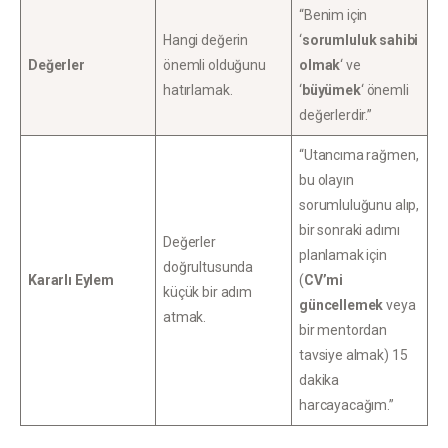
“Benim için
Hangi değerin
‘
sorumluluk sahibi
Değerler
önemli olduğunu
olmak
‘ ve
hatırlamak.
‘
büyümek
‘ önemli
değerlerdir.”
“Utancıma rağmen,
bu olayın
sorumluluğunu alıp,
bir sonraki adımı
Değerler
planlamak için
doğrultusunda
Kararlı Eylem
(
CV’mi
küçük bir adım
güncellemek
veya
atmak.
bir mentordan
tavsiye almak) 15
dakika
harcayacağım.”