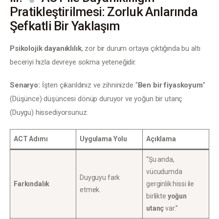
Pratikleştirilmesi: Zorluk Anlarında
Şefkatli Bir Yaklaşım
Psikolojik dayanıklılık
, zor bir durum ortaya çıktığında bu altı 
beceriyi hızla devreye sokma yeteneğidir.
Senaryo:
 İşten çıkarıldınız ve zihninizde “
Ben bir fiyaskoyum
” 
(Düşünce) düşüncesi dönüp duruyor ve yoğun bir utanç 
(Duygu) hissediyorsunuz.
ACT Adımı
Uygulama Yolu
Açıklama
“Şu anda,
vücudumda
Duyguyu fark
Farkındalık
gerginlik hissi ile
etmek.
birlikte
yoğun
utanç
var.”