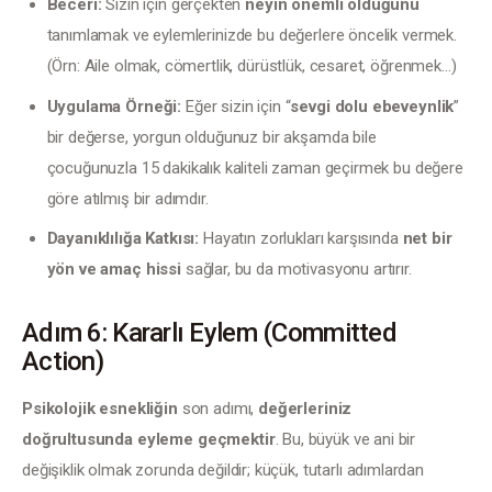
Beceri:
Sizin için gerçekten
neyin önemli olduğunu
tanımlamak ve eylemlerinizde bu değerlere öncelik vermek.
(Örn: Aile olmak, cömertlik, dürüstlük, cesaret, öğrenmek…)
Uygulama Örneği:
Eğer sizin için “
sevgi dolu ebeveynlik
”
bir değerse, yorgun olduğunuz bir akşamda bile
çocuğunuzla 15 dakikalık kaliteli zaman geçirmek bu değere
göre atılmış bir adımdır.
Dayanıklılığa Katkısı:
Hayatın zorlukları karşısında
net bir
yön ve amaç hissi
sağlar, bu da motivasyonu artırır.
Adım 6: Kararlı Eylem (Committed
Action)
Psikolojik esnekliğin
 son adımı, 
değerleriniz 
doğrultusunda eyleme geçmektir
. Bu, büyük ve ani bir 
değişiklik olmak zorunda değildir; küçük, tutarlı adımlardan 