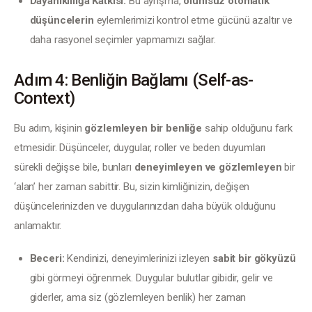
Dayanıklılığa Katkısı:
Bu ayrışma,
olumsuz otomatik
düşüncelerin
eylemlerimizi kontrol etme gücünü azaltır ve
daha rasyonel seçimler yapmamızı sağlar.
Adım 4: Benliğin Bağlamı (Self-as-
Context)
Bu adım, kişinin 
gözlemleyen bir benliğe
 sahip olduğunu fark 
etmesidir. Düşünceler, duygular, roller ve beden duyumları 
sürekli değişse bile, bunları 
deneyimleyen ve gözlemleyen
 bir 
‘alan’ her zaman sabittir. Bu, sizin kimliğinizin, değişen 
düşüncelerinizden ve duygularınızdan daha büyük olduğunu 
anlamaktır.
Beceri:
Kendinizi, deneyimlerinizi izleyen
sabit bir gökyüzü
gibi görmeyi öğrenmek. Duygular bulutlar gibidir, gelir ve
giderler, ama siz (gözlemleyen benlik) her zaman