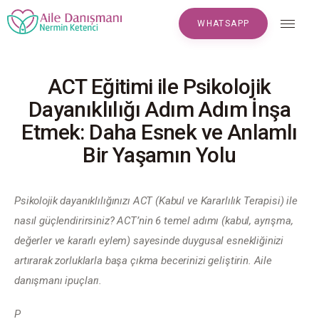
WHATSAPP
WHATSAPP
ACT Eğitimi ile Psikolojik
Anasayfa
Dayanıklılığı Adım Adım İnşa
Etmek: Daha Esnek ve Anlamlı
Hakkımızda
Bir Yaşamın Yolu
Makaleler
Psikolojik dayanıklılığınızı ACT (Kabul ve Kararlılık Terapisi) ile 
S.S.S
nasıl güçlendirirsiniz? ACT’nin 6 temel adımı (kabul, ayrışma, 
değerler ve kararlı eylem) sayesinde duygusal esnekliğinizi 
Yorumlar
artırarak zorluklarla başa çıkma becerinizi geliştirin. Aile 
danışmanı ipuçları.
Randevu
P