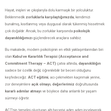
İletişim
Hayat, inişleri ve çıkışlarıyla dolu karmaşık bir yolculuktur. 
Beklenmedik 
zorluklarla karşılaştığımızda
, kendimizi 
bunalmış, kısıtlanmış veya duygusal olarak tükenmiş hissetmek 
çok doğaldır. Ancak, bu zorluklar karşısında 
psikolojik 
dayanıklılığımızı
 güçlendirecek araçlara sahibiz.
Bu makalede, modern psikolojinin en etkili yaklaşımlarından biri 
olan 
Kabul ve Kararlılık Terapisi (Acceptance and 
Commitment Therapy – ACT)
 çatısı altında, 
dayanıklılığın
sadece bir özellik değil, öğrenilebilir bir beceri olduğunu 
keşfedeceğiz. 
ACT eğitimi
, acı çekmekten kaçınmak yerine, 
zor deneyimlere 
açık olmayı
, 
değerlerimiz
 doğrultusunda 
kararlı adımlar atmayı
 ve böylece daha anlamlı bir yaşam 
sürmeyi öğretir.
ACT’nin temelini oluşturan altı beceriyi adım adım inceleyerek, 