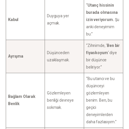
“
Utanç hissinin
burada olmasına
Duyguya yer
Kabul
izin veriyorum.
Şu
açmak.
anki deneyimim
bu.”
“Zihnimde, ‘
Ben bir
Düşünceden
fiyaskoyum
‘ diye
Ayrışma
uzaklaşmak.
bir düşünce
beliriyor.”
“Bu utancı ve bu
düşünceyi
Gözlemleyen
gözlemleyen
Bağlam Olarak
benliği devreye
benim. Ben, bu
Benlik
sokmak.
geçici
deneyimlerden
daha fazlasıyım.”