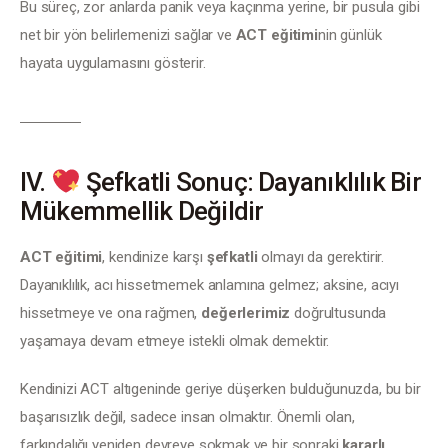
Bu süreç, zor anlarda panik veya kaçınma yerine, bir pusula gibi 
net bir yön belirlemenizi sağlar ve 
ACT eğitimi
nin günlük 
hayata uygulamasını gösterir.
IV.
Şefkatli Sonuç: Dayanıklılık Bir
Mükemmellik Değildir
ACT eğitimi
, kendinize karşı 
şefkatli
 olmayı da gerektirir. 
Dayanıklılık, acı hissetmemek anlamına gelmez; aksine, acıyı 
hissetmeye ve ona rağmen, 
değerlerimiz
 doğrultusunda 
yaşamaya devam etmeye istekli olmak demektir.
Kendinizi ACT altıgeninde geriye düşerken bulduğunuzda, bu bir 
başarısızlık değil, sadece insan olmaktır. Önemli olan, 
farkındalığı yeniden devreye sokmak ve bir sonraki 
kararlı 