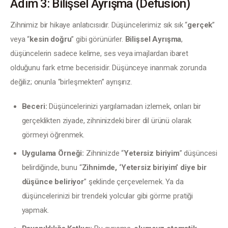
Adım 3: Bilişsel Ayrışma (Defusion)
Zihnimiz bir hikaye anlatıcısıdır. Düşüncelerimiz sık sık “
gerçek
” 
veya “
kesin doğru
” gibi görünürler. 
Bilişsel Ayrışma
, 
düşüncelerin sadece kelime, ses veya imajlardan ibaret 
olduğunu fark etme becerisidir. Düşünceye inanmak zorunda 
değiliz; onunla “birleşmekten” ayrışırız.
Beceri:
Düşüncelerinizi yargılamadan izlemek, onları bir
gerçeklikten ziyade, zihninizdeki birer dil ürünü olarak
görmeyi öğrenmek.
Uygulama Örneği:
Zihninizde “
Yetersiz biriyim
” düşüncesi
belirdiğinde, bunu “
Zihnimde, ‘Yetersiz biriyim’ diye bir
düşünce beliriyor
” şeklinde çerçevelemek. Ya da
düşüncelerinizi bir trendeki yolcular gibi görme pratiği
yapmak.