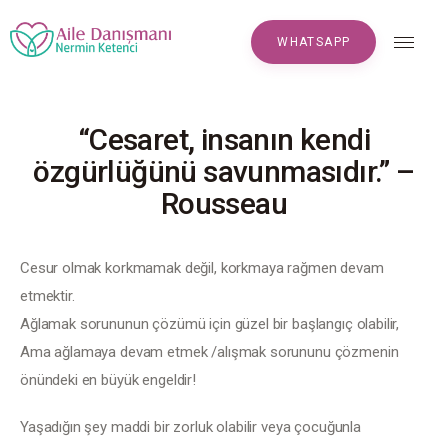
WHATSAPP
WHATSAPP
“Cesaret, insanın kendi
Anasayfa
özgürlüğünü savunmasıdır.” –
Rousseau
Hakkımızda
Makaleler
Cesur olmak korkmamak değil, korkmaya rağmen devam 
etmektir.
S.S.S
Ağlamak sorununun çözümü için güzel bir başlangıç olabilir,
Yorumlar
Ama ağlamaya devam etmek /alışmak sorununu çözmenin 
önündeki en büyük engeldir!
Randevu
Yaşadığın şey maddi bir zorluk olabilir veya çocuğunla 