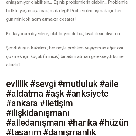
İletişim
anlaşamıyor olabilirsin…. Eşinle problemlerin olabilir…. Problemle 
birlikte yaşamaya çalışmak değil! Problemleri aşmak için her 
gün minik bir adım atmaktır cesaret!
Korkuyorum diyenlere; olabilir yinede başlayabilirsin diyorum…
Şimdi düşün bakalım ; her neyle problem yaşıyorsan eğer onu 
çözmek için küçük (minicik) bir adım atman gerekseydi bu ne 
olurdu?
evlilik #sevgi #mutluluk #aile
#aldatma #aşk #anksiyete
#ankara #iletişim
#ilişkidanışmanı
#ailedanışmanı #harika #hüzün
#tasarım #danışmanlık