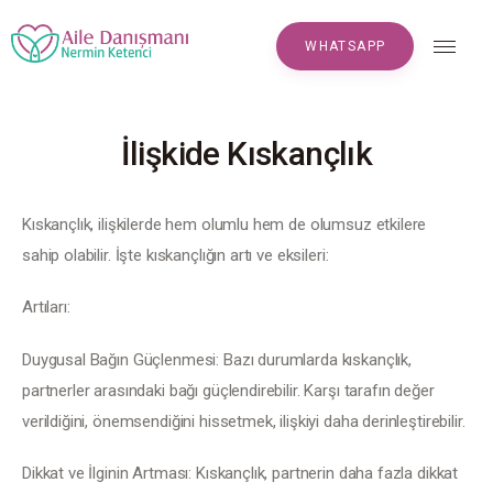
WHATSAPP
WHATSAPP
İlişkide Kıskançlık
Anasayfa
Hakkımızda
Kıskançlık, ilişkilerde hem olumlu hem de olumsuz etkilere 
sahip olabilir. İşte kıskançlığın artı ve eksileri:
Makaleler
Artıları:
S.S.S
Duygusal Bağın Güçlenmesi: Bazı durumlarda kıskançlık, 
Yorumlar
partnerler arasındaki bağı güçlendirebilir. Karşı tarafın değer 
verildiğini, önemsendiğini hissetmek, ilişkiyi daha derinleştirebilir.
Randevu
Dikkat ve İlginin Artması: Kıskançlık, partnerin daha fazla dikkat 