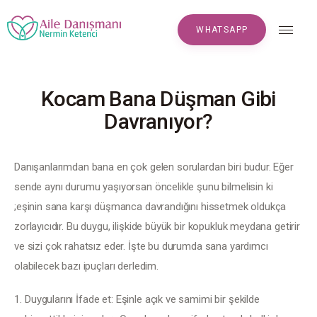
WHATSAPP
WHATSAPP
Kocam Bana Düşman Gibi
Anasayfa
Davranıyor?
Hakkımızda
Danışanlarımdan bana en çok gelen sorulardan biri budur. Eğer 
Makaleler
sende aynı durumu yaşıyorsan öncelikle şunu bilmelisin ki 
;eşinin sana karşı düşmanca davrandığını hissetmek oldukça 
S.S.S
zorlayıcıdır. Bu duygu, ilişkide büyük bir kopukluk meydana getirir 
Yorumlar
ve sizi çok rahatsız eder. İşte bu durumda sana yardımcı 
olabilecek bazı ipuçları derledim.
Randevu
Duygularını İfade et: Eşinle açık ve samimi bir şekilde