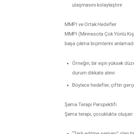
ulaşmasını kolaylaştırır.
MMPI ve Ortak Hedefler
MMPI (Minnesota Çok Yönlü Kişilik 
başa çıkma biçimlerini anlamada 
Örneğin, bir eşin yüksek düze
durum dikkate alınır.
Böylece hedefler, çiftin gerçe
Şema Terapi Perspektifi
Şema terapi, çocuklukta oluşan kal
“Terk edilme şeması” olan bi