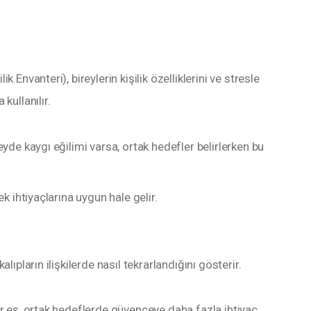
Envanteri), bireylerin kişilik özelliklerini ve stresle 
kullanılır.
yde kaygı eğilimi varsa, ortak hedefler belirlerken bu
k ihtiyaçlarına uygun hale gelir.
ıpların ilişkilerde nasıl tekrarlandığını gösterir.
r eş, ortak hedeflerde güvenceye daha fazla ihtiyaç