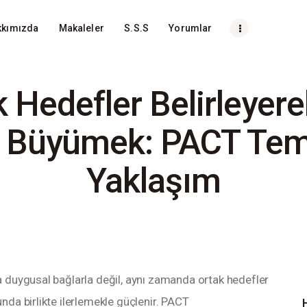
kkımızda
Makaleler
S.S.S
Yorumlar
ımızda
Makaleler
S.S.S
Yorumlar
 Hedefler Belirleyere
 Büyümek: PACT Teme
Yaklaşım
a duygusal bağlarla değil, aynı zamanda ortak hedefler 
nda birlikte ilerlemekle güçlenir. PACT 