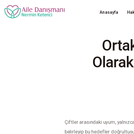
Anasayfa
Anasayfa
Ha
Hakkımızda
Anasayfa
Hakk
Makaleler
Ortak
S.S.S
Olarak
Yorumlar
Randevu
İletişim
Çiftler arasındaki uyum, yalnızc
belirleyip bu hedefler doğrultusu