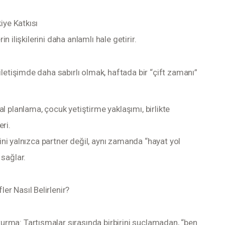
iye Katkısı
rin ilişkilerini daha anlamlı hale getirir.
iletişimde daha sabırlı olmak, haftada bir “çift zamanı”
l planlama, çocuk yetiştirme yaklaşımı, birlikte
ri.
erini yalnızca partner değil, aynı zamanda “hayat yol
 sağlar.
r Nasıl Belirlenir?
urma: Tartışmalar sırasında birbirini suçlamadan, “ben