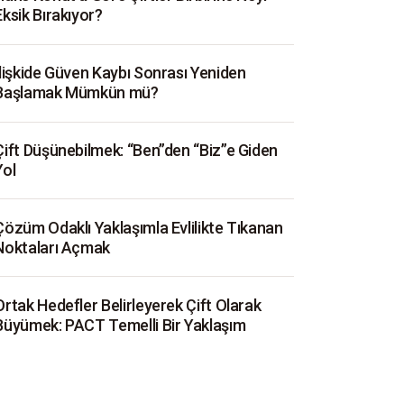
Eksik Bırakıyor?
İlişkide Güven Kaybı Sonrası Yeniden
Başlamak Mümkün mü?
Çift Düşünebilmek: “Ben”den “Biz”e Giden
Yol
Çözüm Odaklı Yaklaşımla Evlilikte Tıkanan
Noktaları Açmak
Ortak Hedefler Belirleyerek Çift Olarak
Büyümek: PACT Temelli Bir Yaklaşım